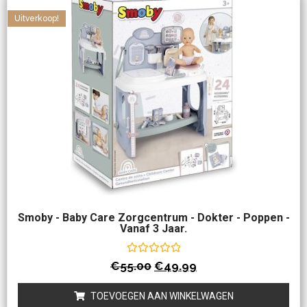
Uitverkoop!
Smoby - Baby Care Zorgcentrum - Dokter - Poppen -
Vanaf 3 Jaar.
Waardering
€
55.00
€
49.99
0
uit
5
TOEVOEGEN AAN WINKELWAGEN