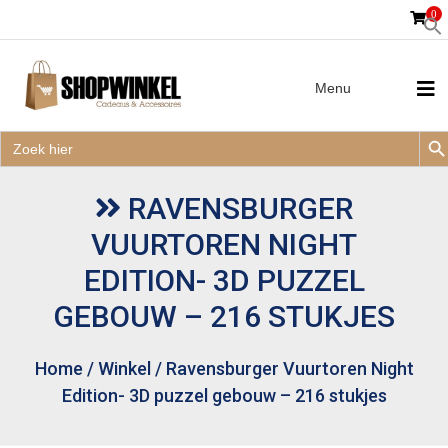
0
Menu
Zoek
Zoek
Zoe
naar:
Zoek
naar:
RAVENSBURGER
VUURTOREN NIGHT
EDITION- 3D PUZZEL
GEBOUW – 216 STUKJES
Home
/
Winkel
/
Ravensburger Vuurtoren Night
Edition- 3D puzzel gebouw – 216 stukjes