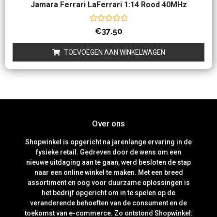
Jamara Ferrari LaFerrari 1:14 Rood 40MHz
Waardering
€
37.50
0
uit
5
TOEVOEGEN AAN WINKELWAGEN
Over ons
Shopwinkel is opgericht na jarenlange ervaring in de
fysieke retail. Gedreven door de wens om een
nieuwe uitdaging aan te gaan, werd besloten de stap
naar een online winkel te maken. Met een breed
assortiment en oog voor duurzame oplossingen is
het bedrijf opgericht om in te spelen op de
veranderende behoeften van de consument en de
toekomst van e-commerce. Zo ontstond Shopwinkel: