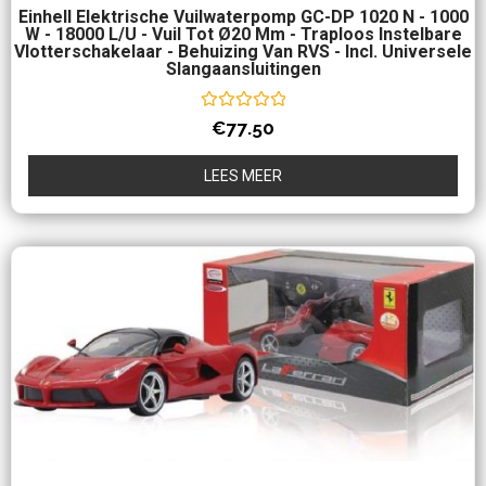
Einhell Elektrische Vuilwaterpomp GC-DP 1020 N - 1000
W - 18000 L/u - Vuil Tot Ø20 Mm - Traploos Instelbare
Vlotterschakelaar - Behuizing Van RVS - Incl. Universele
Slangaansluitingen
Waardering
€
77.50
0
uit
5
LEES MEER