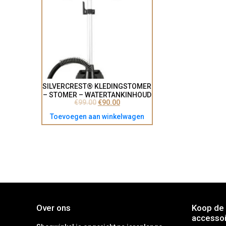
SILVERCREST® KLEDINGSTOMER
– STOMER – WATERTANKINHOUD
€
99.00
€
90.00
2.5L – 1630W – VOOR
ONTKREUKEN OF OPFRISSEN –
Toevoegen aan winkelwagen
DOOD BACTERIËN
Over ons
Koop de 
accessoi