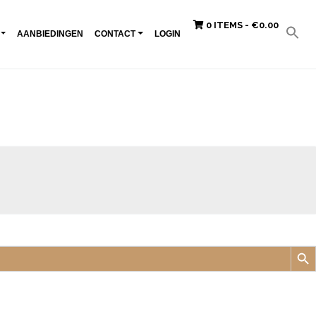
0 ITEMS -
€
0.00
AANBIEDINGEN
CONTACT
LOGIN
Zoek