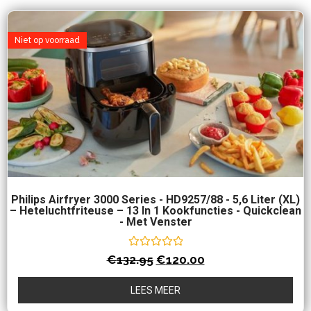
Niet op voorraad
Philips Airfryer 3000 Series - HD9257/88 - 5,6 Liter (XL)
– Heteluchtfriteuse – 13 In 1 Kookfuncties - Quickclean
- Met Venster
Waardering
€
132.95
€
120.00
0
uit
5
LEES MEER