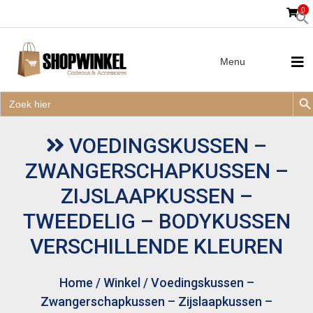
0
Menu
Zoek
Zoek
Zoe
naar:
Zoek
naar:
VOEDINGSKUSSEN –
ZWANGERSCHAPKUSSEN –
ZIJSLAAPKUSSEN –
TWEEDELIG – BODYKUSSEN
VERSCHILLENDE KLEUREN
Home
/
Winkel
/
Voedingskussen –
Zwangerschapkussen – Zijslaapkussen –