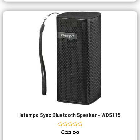
Intempo Sync Bluetooth Speaker - WDS115
Waardering
€
22.00
0
uit