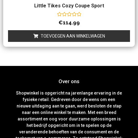
Little Tikes Cozy Coupe Sport
Waardering
€
114.99
0
uit
5
TOEVOEGEN AAN WINKELWAGEN
Over ons
Shopwinkel is opgericht na jarenlange ervaring in de
fysieke retail. Gedreven door de wens om een
nieuwe uitdaging aan te gaan, werd besloten de stap
naar een online winkel te maken. Met een breed
assortiment en oog voor duurzame oplossingen is
het bedrijf opgericht om in te spelen op de
veranderende behoeften van de consument en de