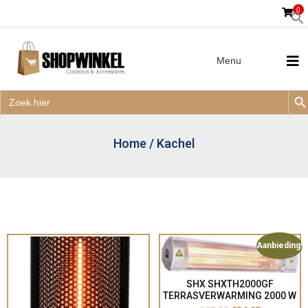
0
Menu
Zoek
Zoek
Zoe
naar:
Zoek
naar:
Home
/
Kachel
Aanbieding!
SHX SHXTH2000GF
TERRASVERWARMING 2000 W
10 M² ZILVER