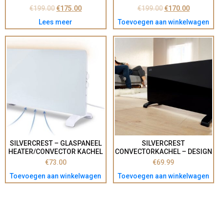
ELEKTRISCHE KACHEL –
ELEKTRISCHE KACHEL –
€
199.00
€
175.00
€
199.00
€
170.00
ELEKTRISCHE VERWARMING
ELEKTRISCHE VERWARMING
Lees meer
Toevoegen aan winkelwagen
BADKAMER, WOONKAMER,
BADKAMER, WOONKAMER,
KANTOOR – GRIJS
KANTOOR – WIT
SILVERCREST – GLASPANEEL
SILVERCREST
HEATER/CONVECTOR KACHEL
CONVECTORKACHEL – DESIGN
2000 – WIT
KACHEL MET STIJLVOL
€
73.00
€
69.99
GLAZEN FRONT – VERMOGEN:
Toevoegen aan winkelwagen
Toevoegen aan winkelwagen
1000 W / 2000 W –
AFMETINGEN: 77 X 24 X 42,5
CM (L X B X H) – MET
TRAPLOZE
THERMOSTAATREGELAAR –
BEVEILIGING TEGEN