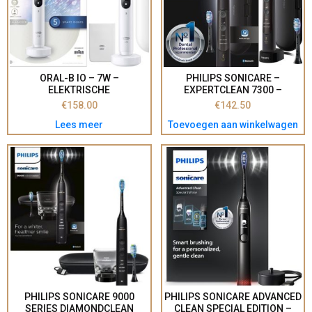
ORAL-B IO – 7W –
PHILIPS SONICARE –
ELEKTRISCHE
EXPERTCLEAN 7300 –
TANDENBORSTEL – WIT
HX9601/02 – ELEKTRISCHE
€
158.00
€
142.50
SONISCHE TANDENBORSTEL
Lees meer
Toevoegen aan winkelwagen
MET APP(#8710103899105)
PHILIPS SONICARE 9000
PHILIPS SONICARE ADVANCED
SERIES DIAMONDCLEAN
CLEAN SPECIAL EDITION –