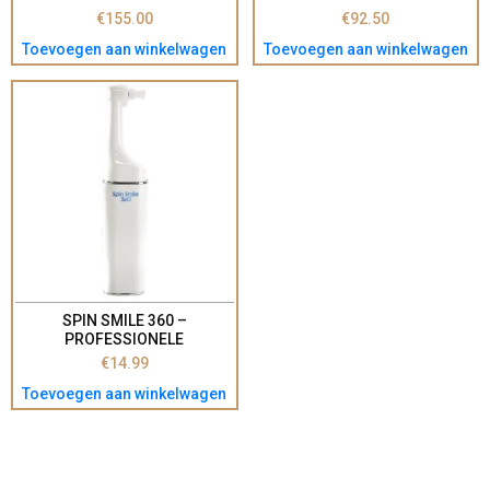
ELEKTRISCHE
ELEKTRISCHE
€
155.00
€
92.50
TANDENBORSTEL HX9913/18
TANDENBORSTEL –
Toevoegen aan winkelwagen
Toevoegen aan winkelwagen
(#8710103936084)
KLEURENDISPLAY – ZWART –
HX3792/11 (#8720689046916)
SPIN SMILE 360 –
PROFESSIONELE
TANDPOLIJSTER – LED
€
14.99
VERLICHTING – 360° ROTATIE
Toevoegen aan winkelwagen
– 4 EXTRA OPZETSTUKKEN –
VOOR STRALEND WITTE
TANDEN – TANDENBLEKER.