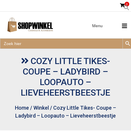
0
Menu
Zoek
Zoek
Zoe
naar:
Zoek
naar:
COZY LITTLE TIKES-
COUPE – LADYBIRD –
LOOPAUTO –
LIEVEHEERSTBEESTJE
Home
/
Winkel
/
Cozy Little Tikes- Coupe –
Ladybird – Loopauto – Lieveheerstbeestje