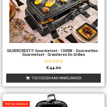
SILVERCREST® Gourmetset - 1300W - Gourmetten -
Gourmetset - Graniteren En Grillen
Waardering
€
44.00
0
uit
5
TOEVOEGEN AAN WINKELWAGEN
Niet op voorraad