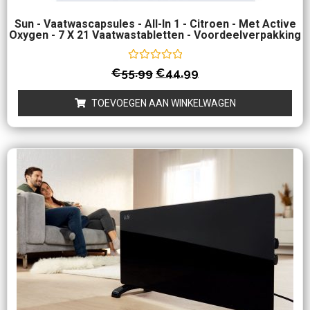
Sun - Vaatwascapsules - All-In 1 - Citroen - Met Active
Oxygen - 7 X 21 Vaatwastabletten - Voordeelverpakking
Waardering
€
55.99
€
44.99
0
uit
5
TOEVOEGEN AAN WINKELWAGEN