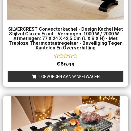
SILVERCREST Convectorkachel - Design Kachel Met
Stijlvol Glazen Front - Vermogen: 1000 W / 2000 W -
Afmetingen: 77 X 24 X 42,5 Cm (l X B X H) - Met
Traploze Thermostaatregelaar - Beveiliging Tegen
Kantelen En Oververhitting
Waardering
€
69.99
0
uit
5
TOEVOEGEN AAN WINKELWAGEN