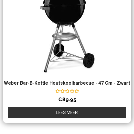
Weber Bar-B-Kettle Houtskoolbarbecue - 47 Cm - Zwart
Waardering
€
89.95
0
uit
5
LEES MEER