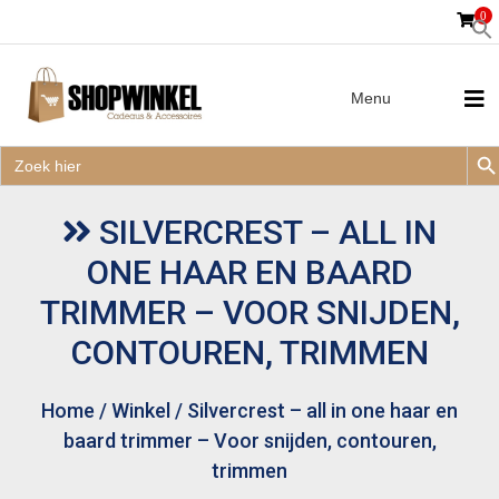
0
Menu
Zoek
Zoek
Zoe
naar:
Zoek
naar:
SILVERCREST – ALL IN
ONE HAAR EN BAARD
TRIMMER – VOOR SNIJDEN,
CONTOUREN, TRIMMEN
Home
/
Winkel
/
Silvercrest – all in one haar en
baard trimmer – Voor snijden, contouren,
trimmen