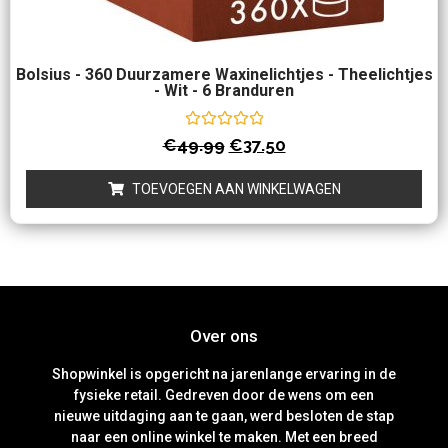
Bolsius - 360 Duurzamere Waxinelichtjes - Theelichtjes
- Wit - 6 Branduren
Waardering
€
49.99
€
37.50
0
uit
5
TOEVOEGEN AAN WINKELWAGEN
Over ons
Shopwinkel is opgericht na jarenlange ervaring in de
fysieke retail. Gedreven door de wens om een
nieuwe uitdaging aan te gaan, werd besloten de stap
naar een online winkel te maken. Met een breed