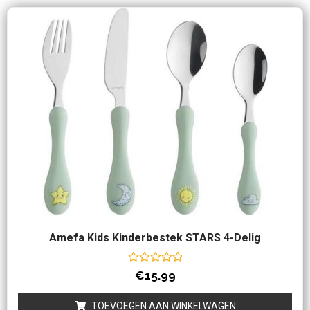
Amefa Kids Kinderbestek STARS 4-Delig
Waardering
€
15.99
0
uit
5
TOEVOEGEN AAN WINKELWAGEN