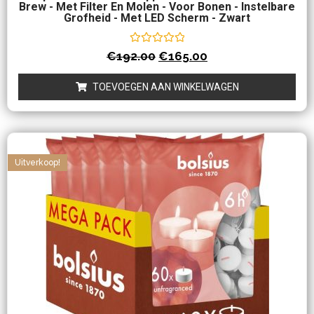
Brew - Met Filter En Molen - Voor Bonen - Instelbare
Grofheid - Met LED Scherm - Zwart
Waardering
€
192.00
€
165.00
0
uit
5
TOEVOEGEN AAN WINKELWAGEN
Uitverkoop!