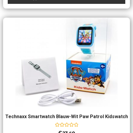
Technaxx Smartwatch Blauw-Wit Paw Patrol Kidswatch
Waardering
€
37.50