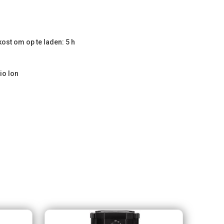
kost om op te laden: 5 h
tio Ion