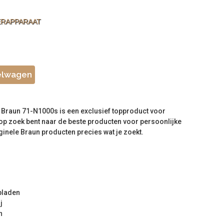
ERAPPARAAT
elwagen
raun 71-N1000s is een exclusief topproduct voor
op zoek bent naar de beste producten voor persoonlijke
ginele Braun producten precies wat je zoekt.
opladen
j
n