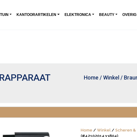
 TUIN
KANTOORARTIKELEN
ELEKTRONICA
BEAUTY
OVERIG
ERAPPARAAT
Home
/
Winkel
/
Brau
Home
/
Winkel
/
Scheren &
(#4210201433804)