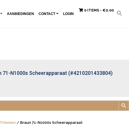
0 ITEMS -
€
0.00
AANBIEDINGEN
CONTACT
LOGIN
n 71-N1000s Scheerapparaat (#4210201433804)
Zoek
 Trimmen
/ Braun 71-N1000s Scheerapparaat