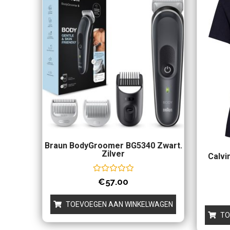
Braun BodyGroomer BG5340 Zwart.
Zilver
Calvin
Waardering
€
57.00
0
uit
5
TOEVOEGEN AAN WINKELWAGEN
TO