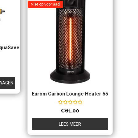
Niet op voorraad
AquaSave
LWAGEN
Eurom Carbon Lounge Heater 55
Waardering
€
61.00
0
uit
5
LEES MEER