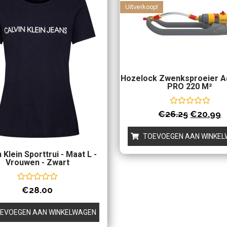
Uitverkoop!
Hozelock Zwenksproeier 
PRO 220 M²
Waardering
€
26.25
€
20.99
0
uit
5
TOEVOEGEN AAN WINKE
 Klein Sporttrui - Maat L -
Vrouwen - Zwart
Waardering
€
28.00
0
uit
5
EVOEGEN AAN WINKELWAGEN