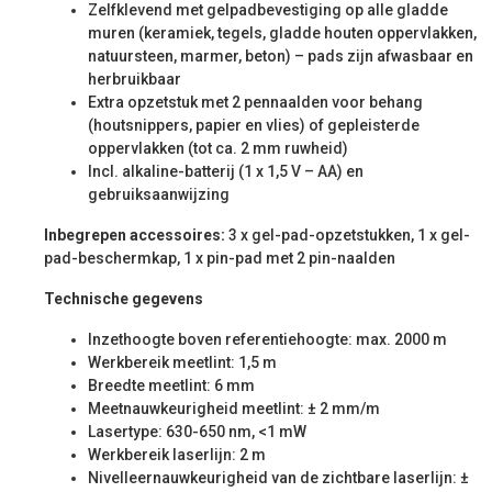
Zelfklevend met gelpadbevestiging op alle gladde
muren (keramiek, tegels, gladde houten oppervlakken,
natuursteen, marmer, beton) – pads zijn afwasbaar en
herbruikbaar
Extra opzetstuk met 2 pennaalden voor behang
(houtsnippers, papier en vlies) of gepleisterde
oppervlakken (tot ca. 2 mm ruwheid)
Incl. alkaline-batterij (1 x 1,5 V – AA) en
gebruiksaanwijzing
Inbegrepen accessoires:
3 x gel-pad-opzetstukken, 1 x gel-
pad-beschermkap, 1 x pin-pad met 2 pin-naalden
Technische gegevens
Inzethoogte boven referentiehoogte: max. 2000 m
Werkbereik meetlint: 1,5 m
Breedte meetlint: 6 mm
Meetnauwkeurigheid meetlint: ± 2 mm/m
Lasertype: 630-650 nm, <1 mW
Werkbereik laserlijn: 2 m
Nivelleernauwkeurigheid van de zichtbare laserlijn: ±