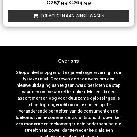
Waardering
€
287.99
€
264.99
0
uit
5
TOEVOEGEN AAN WINKELWAGEN
Over ons
Shopwinkel is opgericht na jarenlange ervaring in de
fysieke retail. Gedreven door de wens om een
nieuwe uitdaging aan te gaan, werd besloten de stap
naar een online winkel te maken. Met een breed
assortiment en oog voor duurzame oplossingen is
het bedrijf opgericht om in te spelen op de
veranderende behoeften van de consument en de
toekomst van e-commerce. Zo ontstond Shopwinkel:
een moderne en toekomstgerichte onderneming die
streeft naar zowel klanttevredenheid als een
positieve impact op het milieu.