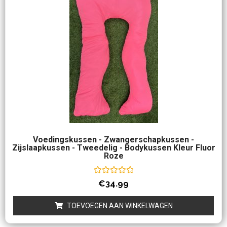
Voedingskussen - Zwangerschapkussen -
Zijslaapkussen - Tweedelig - Bodykussen Kleur Fluor
Roze
Waardering
€
34.99
0
uit
5
TOEVOEGEN AAN WINKELWAGEN