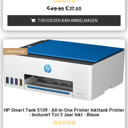
Waardering
€
49.95
€
37.50
0
uit
5
TOEVOEGEN AAN WINKELWAGEN
Uitverkoop!
HP Smart Tank 5109 - All-In-One Printer Inkttank Printer
- Inclusief Tot 3 Jaar Inkt - Blauw