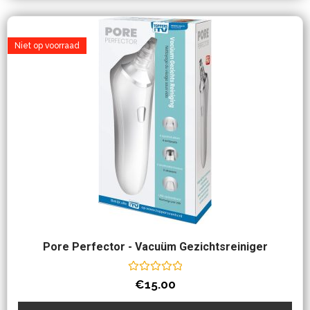
Niet op voorraad
Pore Perfector - Vacuüm Gezichtsreiniger
Waardering
€
15.00
0
uit
5