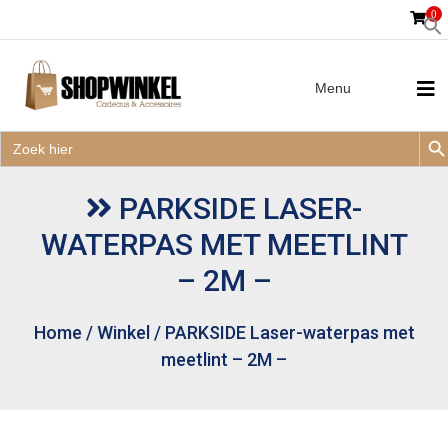
0
Menu
Zoek
Zoek
Zoe
naar:
Zoek
naar:
PARKSIDE LASER-
WATERPAS MET MEETLINT
– 2M –
Home
/
Winkel
/
PARKSIDE Laser-waterpas met
meetlint – 2M –