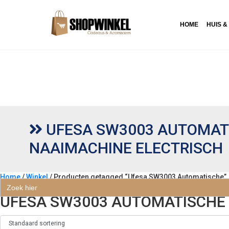
HOME
HUIS &
UFESA SW3003 AUTOMAT
NAAIMACHINE ELECTRISCH
Home
/
Winkel
/ Producten getagged “Ufesa SW3003 Automatische”
Zoek
naar:
UFESA SW3003 AUTOMATISCHE