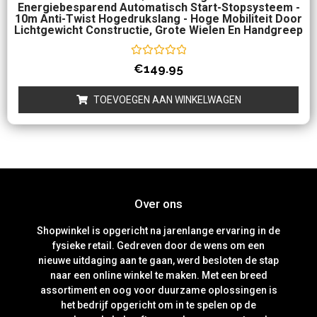
Energiebesparend Automatisch Start-Stopsysteem -
10m Anti-Twist Hogedrukslang - Hoge Mobiliteit Door
Lichtgewicht Constructie, Grote Wielen En Handgreep
Waardering
€
149.95
0
uit
5
TOEVOEGEN AAN WINKELWAGEN
Over ons
Shopwinkel is opgericht na jarenlange ervaring in de
fysieke retail. Gedreven door de wens om een
nieuwe uitdaging aan te gaan, werd besloten de stap
naar een online winkel te maken. Met een breed
assortiment en oog voor duurzame oplossingen is
het bedrijf opgericht om in te spelen op de