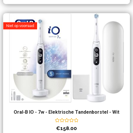
Niet op voorraad
Oral-B IO - 7w - Elektrische Tandenborstel - Wit
Waardering
€
158.00
0