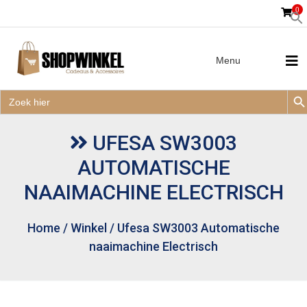
0
Menu
Zoek
Zoek
Zoe
naar:
Zoek
naar:
UFESA SW3003
AUTOMATISCHE
NAAIMACHINE ELECTRISCH
Home
/
Winkel
/
Ufesa SW3003 Automatische
naaimachine Electrisch