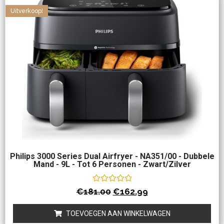
Uitverkoop!
Philips 3000 Series Dual Airfryer - NA351/00 - Dubbele
Mand - 9L - Tot 6 Personen - Zwart/Zilver
Waardering
€
181.00
€
162.99
0
uit
5
TOEVOEGEN AAN WINKELWAGEN