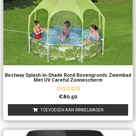
Bestway Splash-In-Shade Rond Bovengronds Zwembad
Met UV Careful Zonnescherm
Waardering
€
80.50
0
uit
5
TOEVOEGEN AAN WINKELWAGEN