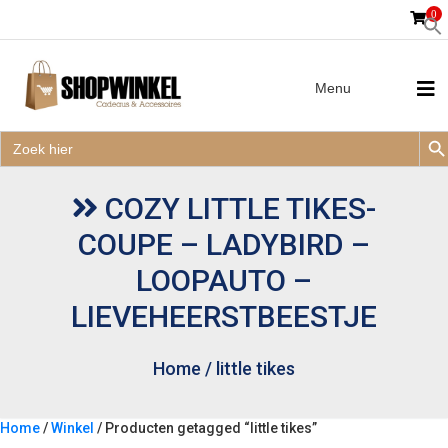
0
Menu
Zoek
Zoek
Zoe
naar:
Zoek
naar:
COZY LITTLE TIKES-
COUPE – LADYBIRD –
LOOPAUTO –
LIEVEHEERSTBEESTJE
Home
/
little tikes
Home
/
Winkel
/ Producten getagged “little tikes”