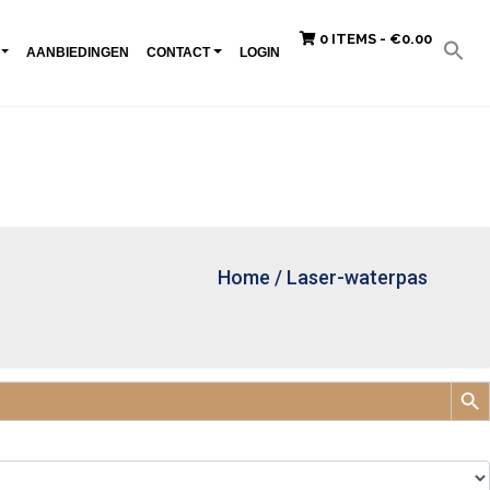
0 ITEMS -
€
0.00
AANBIEDINGEN
CONTACT
LOGIN
Home
/
Laser-waterpas
Zoek