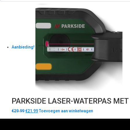
Aanbieding!
PARKSIDE LASER-WATERPAS MET 
€
29.99
€
21.99
Toevoegen aan winkelwagen