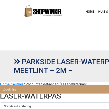
HOME
HUIS &
PARKSIDE LASER-WATERP
MEETLINT – 2M –
Home
/
Winkel
/ Producten getagged “Laser-waterpas”
Zoek
naar:
LASER-WATERPAS