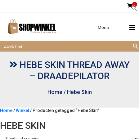
0
Menu
Zoek
Zoek
Zoe
naar:
Zoek
naar:
HEBE SKIN THREAD AWAY
– DRAADEPILATOR
Home
/
Hebe Skin
Home
/
Winkel
/ Producten getagged “Hebe Skin”
HEBE SKIN