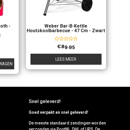
oth -
Weber Bar-B-Kettle
Houtskoolbarbecue - 47 Cm - Zwart
t
Waardering
€
89.95
0
uit
5
LEES MEER
LWAGEN
Snel geleverd!
Goed verpakt en snel geleverd!
De meeste standaard zendingen worden
verzonden via PostNL, DHL of UPS. De