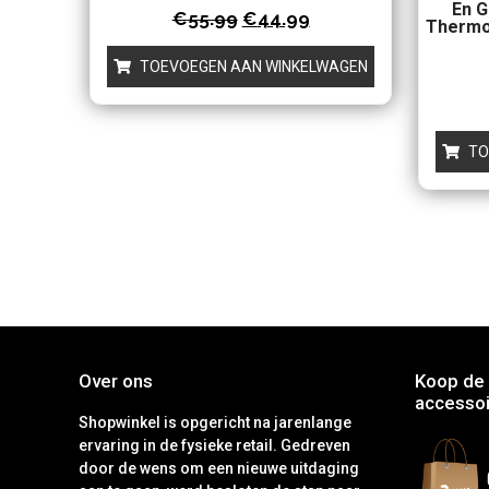
En G
Waardering
€
55.99
€
44.99
Thermo
0
uit
5
TOEVOEGEN AAN WINKELWAGEN
TO
Over ons
Koop de 
accessoi
Shopwinkel is opgericht na jarenlange
ervaring in de fysieke retail. Gedreven
door de wens om een nieuwe uitdaging