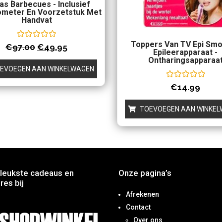
as Barbecues - Inclusief
meter En Voorzetstuk Met
Handvat
Toppers Van TV Epi Smo
Waardering
€
97.00
€
49.95
0
Epileerapparaat -
uit
Ontharingsapparaa
5
EVOEGEN AAN WINKELWAGEN
Waardering
€
14.99
0
uit
5
TOEVOEGEN AAN WINKE
leukste cadeaus en
Onze pagina’s
res bij
Afrekenen
Contact
Over ons