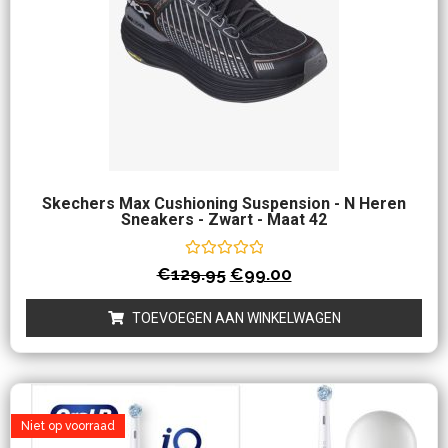
Skechers Max Cushioning Suspension - N Heren
Sneakers - Zwart - Maat 42
Waardering
€
129.95
€
99.00
0
uit
5
TOEVOEGEN AAN WINKELWAGEN
Niet op voorraad