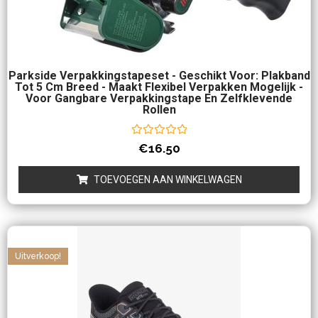
Parkside Verpakkingstapeset - Geschikt Voor: Plakband
Tot 5 Cm Breed - Maakt Flexibel Verpakken Mogelijk -
Voor Gangbare Verpakkingstape En Zelfklevende
Rollen
Waardering
€
16.50
0
uit
5
TOEVOEGEN AAN WINKELWAGEN
Uitverkoop!