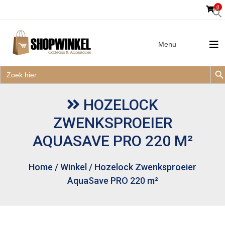
0
Menu
Zoek
Zoek
Zoe
naar:
Zoek
naar:
HOZELOCK
ZWENKSPROEIER
AQUASAVE PRO 220 M²
Home
/
Winkel
/
Hozelock Zwenksproeier
AquaSave PRO 220 m²