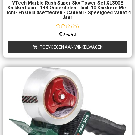
VTech Marble Rush Super Sky Tower Set XL300E
Knikkerbaan - 143 Onderdelen - Incl. 10 Knikkers Met
Licht- En Geluidseffecten - Cadeau - Speelgoed Vanaf 4
Jaar
Waardering
€
75.50
0
uit
5
TOEVOEGEN AAN WINKELWAGEN