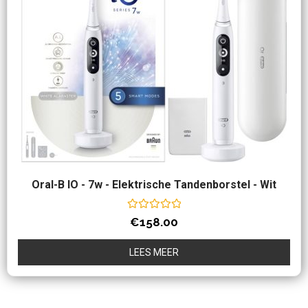
Oral-B IO - 7w - Elektrische Tandenborstel - Wit
Waardering
€
158.00
0
uit
5
LEES MEER