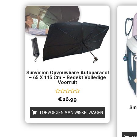
Sunvision Opvouwbare Autoparasol
– 65 X 115 Cm – Bedekt Volledige
Voorruit
Waardering
€
26.99
0
uit
Sm
5
TOEVOEGEN AAN WINKELWAGEN