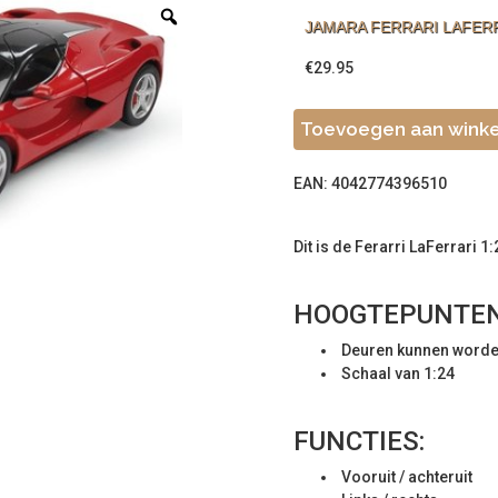
JAMARA FERRARI LAFERR
€
29.95
Toevoegen aan wink
EAN: 4042774396510
Dit is de Ferarri LaFerrari 
HOOGTEPUNTEN
Deuren kunnen word
Schaal van 1:24
FUNCTIES:
Vooruit / achteruit