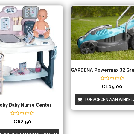
GARDENA Powermax 32 Gra
Waardering
€
105.00
0
uit
5
TOEVOEGEN AAN WINKE
oby Baby Nurse Center
Waardering
€
62.50
0
uit
5