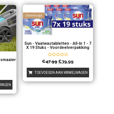
Uitverkoop!
Sun - Vaatwastabletten - All-In 1 - 7
X 19 Stuks - Voordeelverpakking
smaaier
Waardering
€
47.99
€
39.99
0
uit
5
TOEVOEGEN AAN WINKELWAGEN
LWAGEN