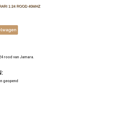
ARI 1:24 ROOD 40MHZ
elwagen
1:24 rood van Jamara.
:
en geopend