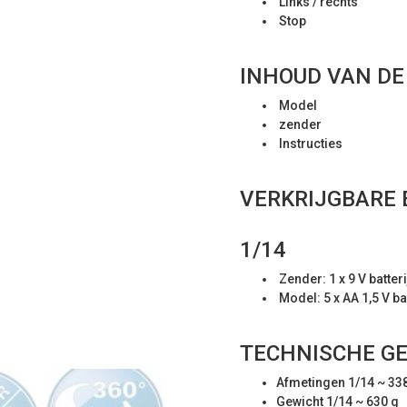
Links / rechts
Stop
INHOUD VAN DE
Model
zender
Instructies
VERKRIJGBARE 
1/14
Zender: 1 x 9 V batteri
Model: 5 x AA 1,5 V ba
TECHNISCHE GE
Afmetingen 1/14 ~ 33
Gewicht 1/14 ~ 630 g