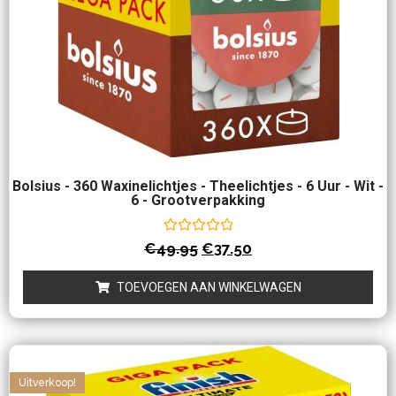
Bolsius - 360 Waxinelichtjes - Theelichtjes - 6 Uur - Wit -
6 - Grootverpakking
Waardering
€
49.95
€
37.50
0
uit
5
TOEVOEGEN AAN WINKELWAGEN
Uitverkoop!