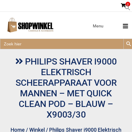
0
Menu
Zoek
Zoek
Zoe
naar:
Zoek
naar:
PHILIPS SHAVER I9000
ELEKTRISCH
SCHEERAPPARAAT VOOR
MANNEN – MET QUICK
CLEAN POD – BLAUW –
X9003/30
Home
/
Winkel
/
Philips Shaver i9000 Elektrisch