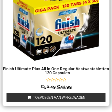
Finish Ultimate Plus All In One Regular Vaatwastabletten
- 120 Capsules
Waardering
€
50.49
€
41.99
0
uit
5
TOEVOEGEN AAN WINKELWAGEN