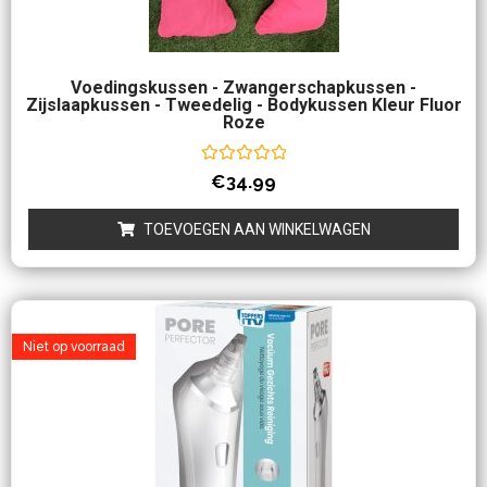
Voedingskussen - Zwangerschapkussen -
Zijslaapkussen - Tweedelig - Bodykussen Kleur Fluor
Roze
Waardering
€
34.99
0
uit
5
TOEVOEGEN AAN WINKELWAGEN
Niet op voorraad