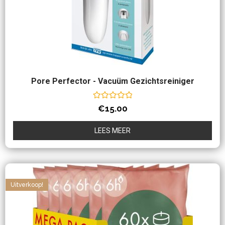
Pore Perfector - Vacuüm Gezichtsreiniger
Waardering
€
15.00
0
uit
5
LEES MEER
Uitverkoop!