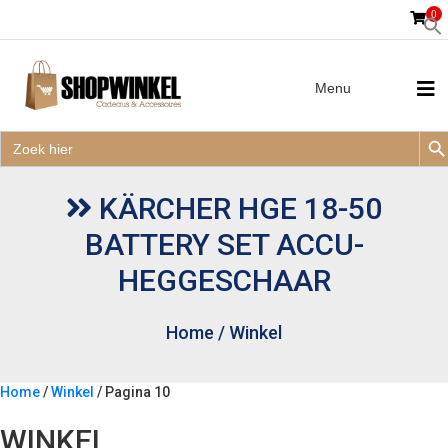
0
Menu
Zoek
Zoek
Zoe
naar:
Zoek
naar:
KÄRCHER HGE 18-50
BATTERY SET ACCU-
HEGGESCHAAR
Home
/
Winkel
Home
/
Winkel
/ Pagina 10
WINKEL