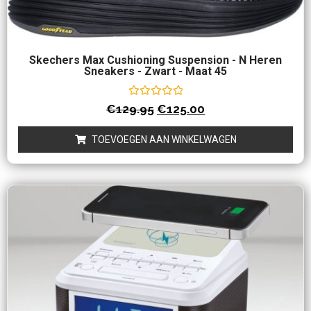
Skechers Max Cushioning Suspension - N Heren
Sneakers - Zwart - Maat 45
Waardering
€
129.95
€
125.00
0
uit
5
TOEVOEGEN AAN WINKELWAGEN