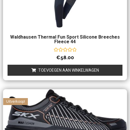
Waldhausen Thermal Fun Sport Silicone Breeches
Fleece 44
Waardering
€
58.00
0
uit
5
TOEVOEGEN AAN WINKELWAGEN
Uitverkoop!