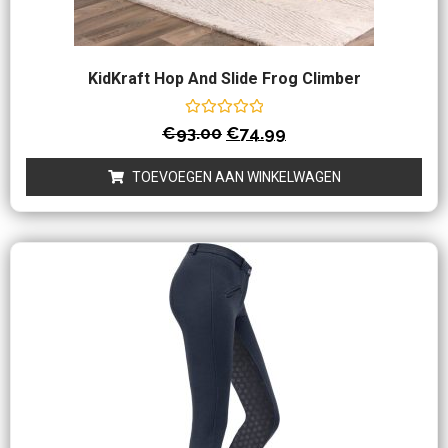
KidKraft Hop And Slide Frog Climber
Waardering
€
93.00
€
74.99
0
uit
5
TOEVOEGEN AAN WINKELWAGEN