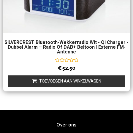
SILVERCREST Bluetooth-Wekkerradio Wit - Qi Charger -
Dubbel Alarm – Radio Of DAB+ Beltoon | Externe FM-
Antenne
Waardering
€
52.50
0
uit
5
TOEVOEGEN AAN WINKELWAGEN
Over ons