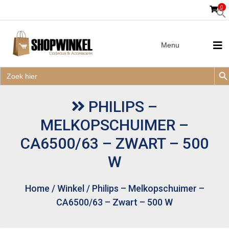
0
Menu
Zoek
Zoek
Zoe
naar:
Zoek
naar:
PHILIPS –
MELKOPSCHUIMER –
CA6500/63 – ZWART – 500
W
Home
/
Winkel
/
Philips – Melkopschuimer –
CA6500/63 – Zwart – 500 W