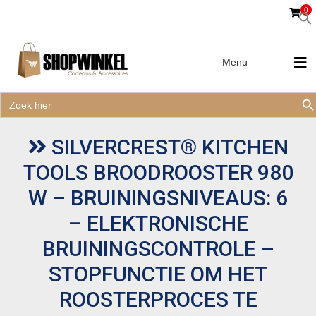
0
Menu
Zoek
Zoek
Zoe
naar:
Zoek
naar:
SILVERCREST® KITCHEN
TOOLS BROODROOSTER 980
W – BRUININGSNIVEAUS: 6
– ELEKTRONISCHE
BRUININGSCONTROLE –
STOPFUNCTIE OM HET
ROOSTERPROCES TE