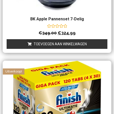
BK Apple Pannenset 7-Delig
Waardering
€
349.00
€
324.99
0
uit
5
TOEVOEGEN AAN WINKELWAGEN
Uitverkoop!