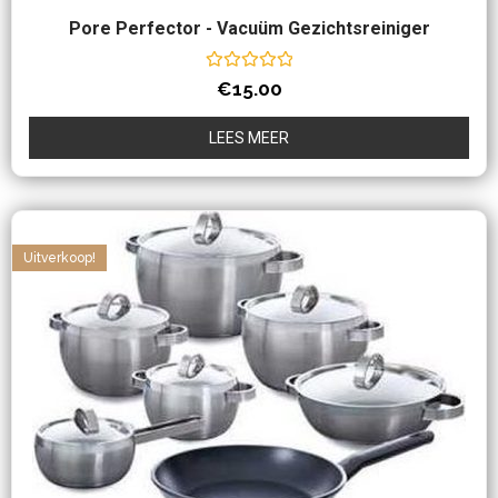
Pore Perfector - Vacuüm Gezichtsreiniger
Waardering
€
15.00
0
uit
5
LEES MEER
Uitverkoop!