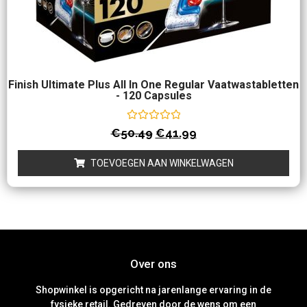
Finish Ultimate Plus All In One Regular Vaatwastabletten
- 120 Capsules
Waardering
€
50.49
€
41.99
0
uit
5
TOEVOEGEN AAN WINKELWAGEN
Over ons
Shopwinkel is opgericht na jarenlange ervaring in de
fysieke retail. Gedreven door de wens om een