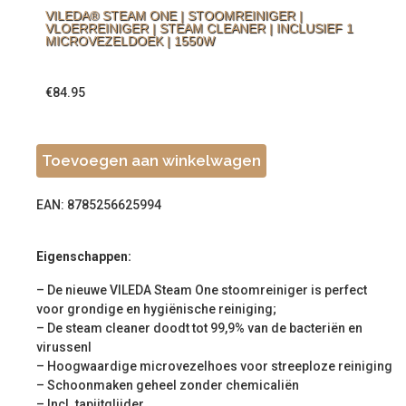
VILEDA® STEAM ONE | STOOMREINIGER |
VLOERREINIGER | STEAM CLEANER | INCLUSIEF 1
MICROVEZELDOEK | 1550W
€
84.95
Toevoegen aan winkelwagen
EAN: 8785256625994
Eigenschappen:
– De nieuwe VILEDA Steam One stoomreiniger is perfect
voor grondige en hygiënische reiniging;
– De steam cleaner doodt tot 99,9% van de bacteriën en
virussenI
– Hoogwaardige microvezelhoes voor streeploze reiniging
– Schoonmaken geheel zonder chemicaliën
– Incl. tapijtglijder