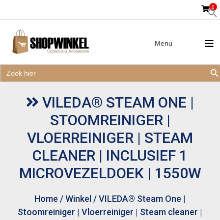
0
Menu
Zoek
Zoek
Zoe
naar:
Zoek
naar:
VILEDA® STEAM ONE |
STOOMREINIGER |
VLOERREINIGER | STEAM
CLEANER | INCLUSIEF 1
MICROVEZELDOEK | 1550W
Home
/
Winkel
/
VILEDA® Steam One |
Stoomreiniger | Vloerreiniger | Steam cleaner |