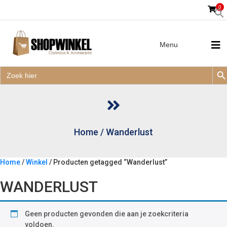
0
Menu
Zoek
Zoek
Zoe
naar:
Zoek
naar:
Home
/
Wanderlust
Home
/
Winkel
/ Producten getagged “Wanderlust”
WANDERLUST
Geen producten gevonden die aan je zoekcriteria
voldoen.