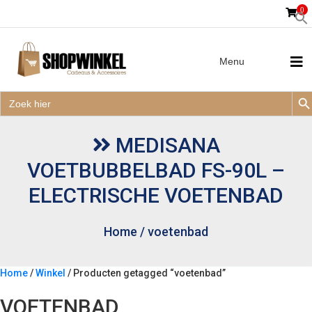
0
Menu
Zoek
Zoek
Zoe
naar:
Zoek
naar:
MEDISANA
VOETBUBBELBAD FS-90L –
ELECTRISCHE VOETENBAD
Home
/
voetenbad
Home
/
Winkel
/ Producten getagged “voetenbad”
VOETENBAD