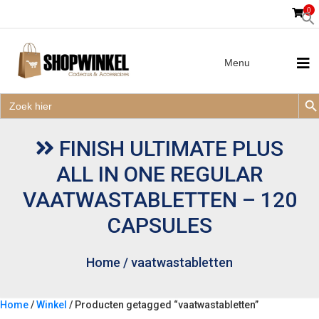
0
Menu
Zoek
Zoek
Zoe
naar:
Zoek
naar:
FINISH ULTIMATE PLUS
ALL IN ONE REGULAR
VAATWASTABLETTEN – 120
CAPSULES
Home
/
vaatwastabletten
Home
/
Winkel
/ Producten getagged “vaatwastabletten”