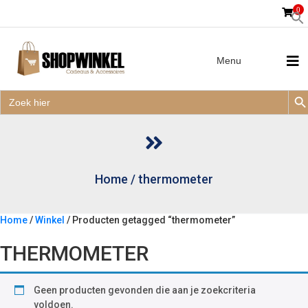
0
Menu
Zoek
Zoek
Zoe
naar:
Zoek
naar:
Home
/
thermometer
Home
/
Winkel
/ Producten getagged “thermometer”
THERMOMETER
Geen producten gevonden die aan je zoekcriteria
voldoen.