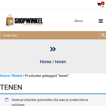
0
Menu
Zoek
Zoek
Zoe
naar:
Zoek
naar:
Home
/
tenen
Home
/
Winkel
/ Producten getagged “tenen”
TENEN
Geen producten gevonden die aan je zoekcriteria
voldoen.