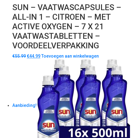
SUN – VAATWASCAPSULES –
ALL-IN 1 – CITROEN – MET
ACTIVE OXYGEN – 7 X 21
VAATWASTABLETTEN –
VOORDEELVERPAKKING
€
55.99
€
44.99
Toevoegen aan winkelwagen
Aanbieding!