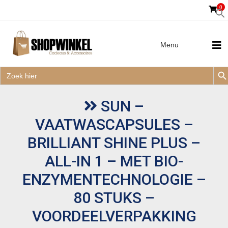
0
Menu
Zoek
Zoek
Zoe
naar:
Zoek
naar:
SUN –
VAATWASCAPSULES –
BRILLIANT SHINE PLUS –
ALL-IN 1 – MET BIO-
ENZYMENTECHNOLOGIE –
80 STUKS –
VOORDEELVERPAKKING