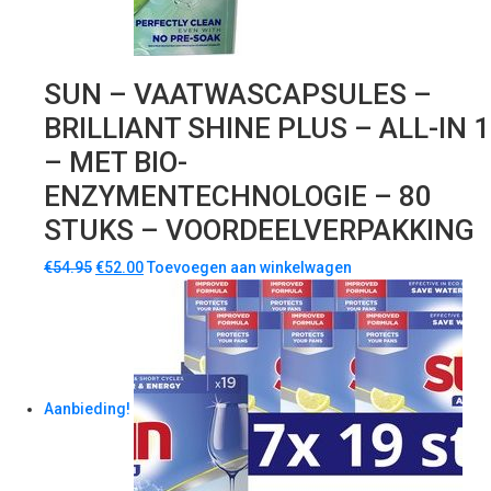
SUN – VAATWASCAPSULES –
BRILLIANT SHINE PLUS – ALL-IN 1
– MET BIO-
ENZYMENTECHNOLOGIE – 80
STUKS – VOORDEELVERPAKKING
€
54.95
€
52.00
Toevoegen aan winkelwagen
Aanbieding!