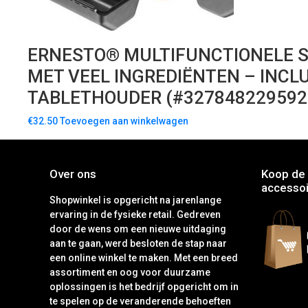
ERNESTO® MULTIFUNCTIONELE S
MET VEEL INGREDIËNTEN – INCLU
TABLETHOUDER (#327848229592
€
32.50
Toevoegen aan winkelwagen
Over ons
Koop de 
accessoi
Shopwinkel is opgericht na jarenlange
ervaring in de fysieke retail. Gedreven
door de wens om een nieuwe uitdaging
aan te gaan, werd besloten de stap naar
een online winkel te maken. Met een breed
assortiment en oog voor duurzame
oplossingen is het bedrijf opgericht om in
te spelen op de veranderende behoeften