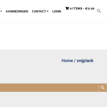
0 ITEMS -
€
0.00
AANBIEDINGEN
CONTACT
LOGIN
Home
/
snijplank
Zoek