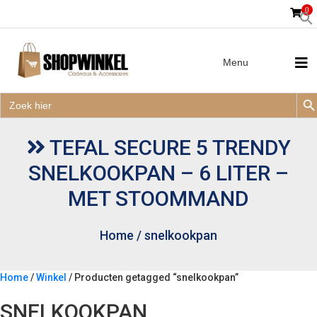
0
Menu
Zoek
Zoek
Zoe
naar:
Zoek
naar:
TEFAL SECURE 5 TRENDY
SNELKOOKPAN – 6 LITER –
MET STOOMMAND
Home
/
snelkookpan
Home
/
Winkel
/ Producten getagged “snelkookpan”
SNELKOOKPAN