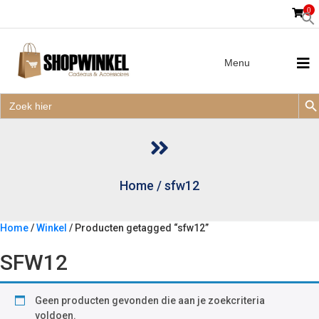
0
Menu
Zoek
Zoek
Zoe
naar:
Zoek
naar:
Home
/
sfw12
Home
/
Winkel
/ Producten getagged “sfw12”
SFW12
Geen producten gevonden die aan je zoekcriteria
voldoen.