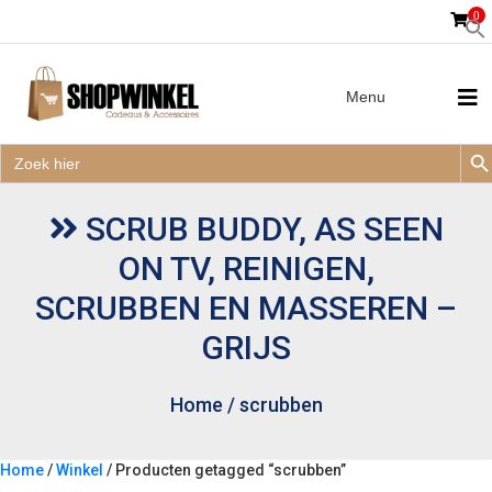
0
Menu
Zoek
Zoek
Zoe
naar:
Zoek
naar:
SCRUB BUDDY, AS SEEN
ON TV, REINIGEN,
SCRUBBEN EN MASSEREN –
GRIJS
Home
/
scrubben
Home
/
Winkel
/ Producten getagged “scrubben”