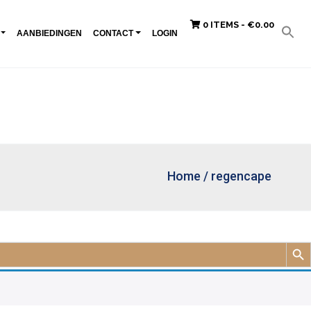
0 ITEMS -
€
0.00
AANBIEDINGEN
CONTACT
LOGIN
Home
/
regencape
Zoek