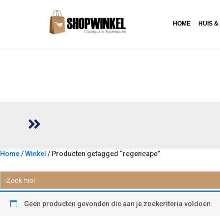
HOME
HUIS &
Home
/
Winkel
/ Producten getagged “regencape”
REGENCAPE
Zoek
naar:
Geen producten gevonden die aan je zoekcriteria voldoen.