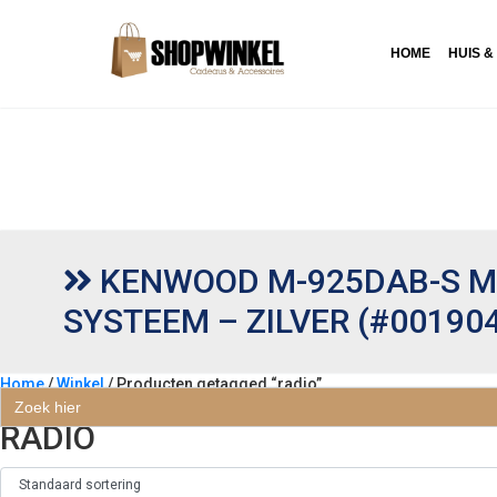
HOME
HUIS &
KENWOOD M-925DAB-S MI
SYSTEEM – ZILVER (#00190
Home
/
Winkel
/ Producten getagged “radio”
Zoek
naar:
RADIO