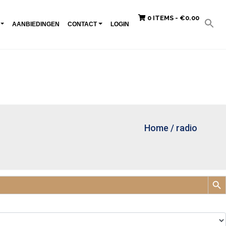
0 ITEMS -
€
0.00
AANBIEDINGEN
CONTACT
LOGIN
Home
/
radio
Zoek