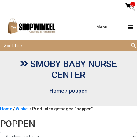
0
Menu
Zoek
Zoek
Zoe
naar:
Zoek
naar:
SMOBY BABY NURSE
CENTER
Home
/
poppen
Home
/
Winkel
/ Producten getagged “poppen”
POPPEN