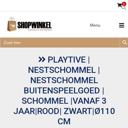
0
Menu
Zoek
Zoek
Zoe
naar:
Zoek
naar:
PLAYTIVE |
NESTSCHOMMEL |
NESTSCHOMMEL
BUITENSPEELGOED |
SCHOMMEL |VANAF 3
JAAR|ROOD| ZWART|Ø110
CM