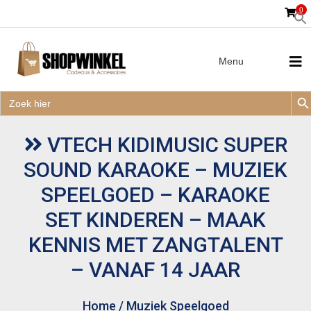
0
Menu
Zoek
Zoek
Zoe
naar:
Zoek
naar:
VTECH KIDIMUSIC SUPER
SOUND KARAOKE – MUZIEK
SPEELGOED – KARAOKE
SET KINDEREN – MAAK
KENNIS MET ZANGTALENT
– VANAF 14 JAAR
Home
/
Muziek Speelgoed