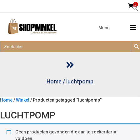
0
Menu
Zoek
Zoek
Zoe
naar:
Zoek
naar:
Home
/
luchtpomp
Home
/
Winkel
/ Producten getagged “luchtpomp”
LUCHTPOMP
Geen producten gevonden die aan je zoekcriteria
voldoen.