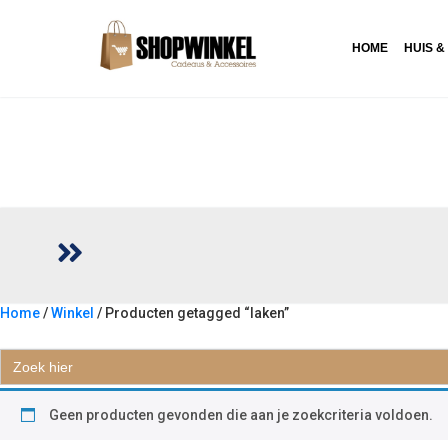
HOME
HUIS &
Home
/
Winkel
/ Producten getagged “laken”
LAKEN
Zoek
naar:
Geen producten gevonden die aan je zoekcriteria voldoen.