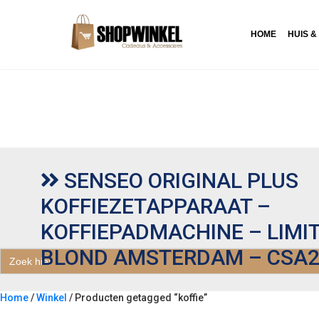
HOME
HUIS &
SENSEO ORIGINAL PLUS
KOFFIEZETAPPARAAT –
KOFFIEPADMACHINE – LIMIT
BLOND AMSTERDAM – CSA2
Zoek
naar:
Home
/
Winkel
/ Producten getagged “koffie”