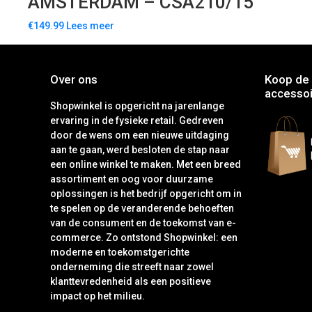
AMSTERDAM – CSA210/15
€
149.99
Lees meer
Over ons
Koop de 
accessoi
Shopwinkel is opgericht na jarenlange
ervaring in de fysieke retail. Gedreven
door de wens om een nieuwe uitdaging
aan te gaan, werd besloten de stap naar
een online winkel te maken. Met een breed
assortiment en oog voor duurzame
oplossingen is het bedrijf opgericht om in
te spelen op de veranderende behoeften
van de consument en de toekomst van e-
commerce. Zo ontstond Shopwinkel: een
moderne en toekomstgerichte
onderneming die streeft naar zowel
klanttevredenheid als een positieve
impact op het milieu.