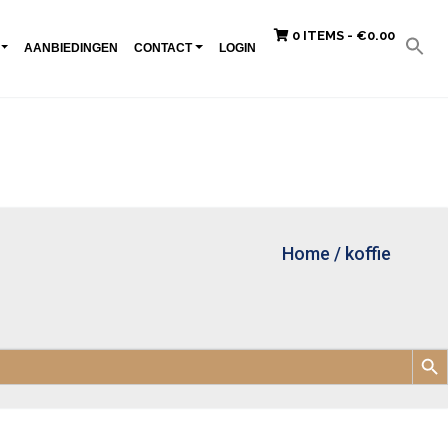
0 ITEMS -
€
0.00
AANBIEDINGEN
CONTACT
LOGIN
Home
/
koffie
Zoek