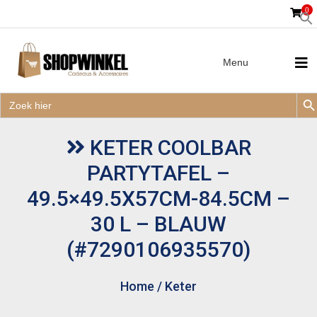
0
Menu
Zoek
Zoek
Zoe
naar:
Zoek
naar:
KETER COOLBAR
PARTYTAFEL –
49.5×49.5X57CM-84.5CM –
30 L – BLAUW
(#7290106935570)
Home
/
Keter