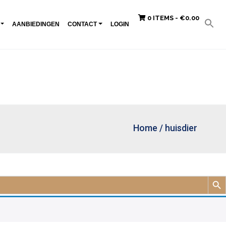
0 ITEMS -
€
0.00
AANBIEDINGEN
CONTACT
LOGIN
Home
/
huisdier
Zoek