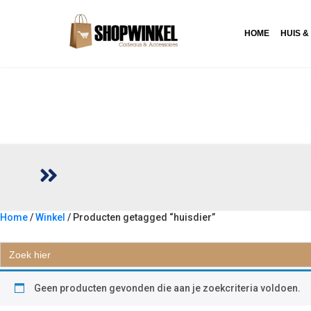
HOME
HUIS &
Home
/
Winkel
/ Producten getagged “huisdier”
HUISDIER
Zoek
naar:
Geen producten gevonden die aan je zoekcriteria voldoen.