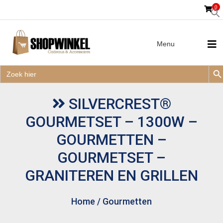
0
Menu
Zoek
Zoek
Zoe
naar:
Zoek
naar:
SILVERCREST®
GOURMETSET – 1300W –
GOURMETTEN –
GOURMETSET –
GRANITEREN EN GRILLEN
Home
/
Gourmetten