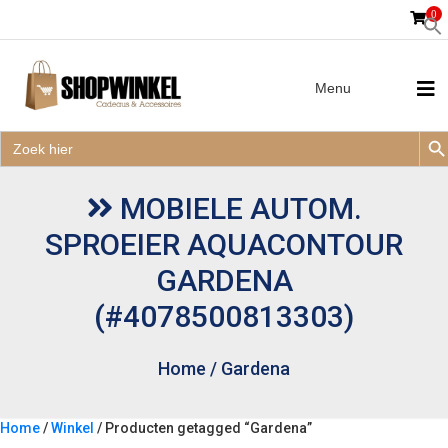
0
Menu
Zoek
Zoek
Zoe
naar:
Zoek
naar:
MOBIELE AUTOM.
SPROEIER AQUACONTOUR
GARDENA
(#4078500813303)
Home
/
Gardena
Home
/
Winkel
/ Producten getagged “Gardena”