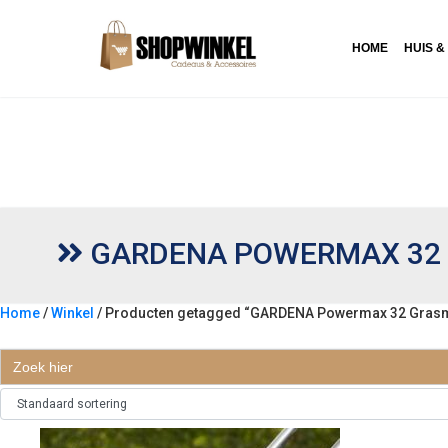
HOME
HUIS &
GARDENA POWERMAX 32
Home
/
Winkel
/ Producten getagged “GARDENA Powermax 32 Grasm
GARDENA POWERMAX 32 GRAS
Zoek
naar: