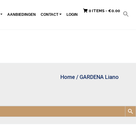
0 ITEMS -
€
0.00
AANBIEDINGEN
CONTACT
LOGIN
Home
/
GARDENA Liano
Zoek