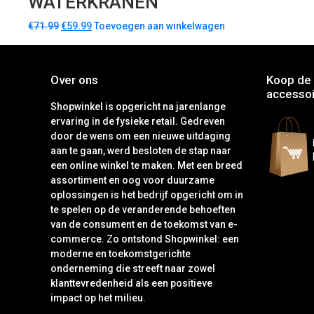
WATERKRANEN
€
71.99
€
59.99
Toevoegen aan winkelwagen
Over ons
Koop de 
accessoi
Shopwinkel is opgericht na jarenlange
ervaring in de fysieke retail. Gedreven
door de wens om een nieuwe uitdaging
aan te gaan, werd besloten de stap naar
een online winkel te maken. Met een breed
assortiment en oog voor duurzame
oplossingen is het bedrijf opgericht om in
te spelen op de veranderende behoeften
van de consument en de toekomst van e-
commerce. Zo ontstond Shopwinkel: een
moderne en toekomstgerichte
onderneming die streeft naar zowel
klanttevredenheid als een positieve
impact op het milieu.