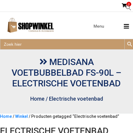
0
Menu
Zoek
Zoek
Zoe
naar:
Zoek
naar:
MEDISANA
VOETBUBBELBAD FS-90L –
ELECTRISCHE VOETENBAD
Home
/
Electrische voetenbad
Home
/
Winkel
/ Producten getagged “Electrische voetenbad”
ELECTRISCHE VOETENBAD