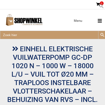
0
Menu
Zoek
Zoek
Zoe
naar:
Zoek
naar:
EINHELL ELEKTRISCHE
VUILWATERPOMP GC-DP
1020 N – 1000 W – 18000
L/U – VUIL TOT Ø20 MM –
TRAPLOOS INSTELBARE
VLOTTERSCHAKELAAR –
BEHUIZING VAN RVS – INCL.