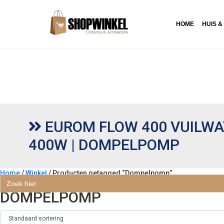
HOME
HUIS &
EUROM FLOW 400 VUILW
400W | DOMPELPOMP
Home
/
Winkel
/ Producten getagged “Dompelpomp”
Zoek
naar:
DOMPELPOMP