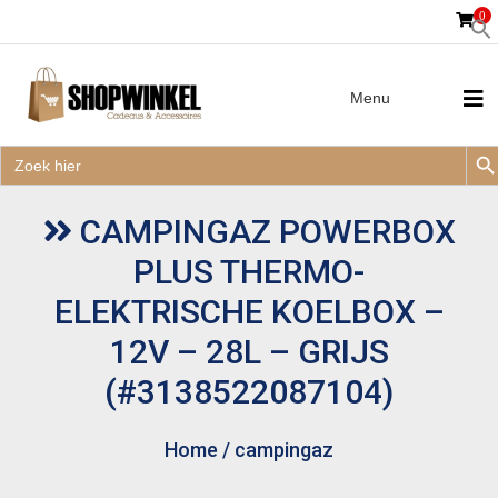
0
Menu
Zoek
Zoek
Zoe
naar:
Zoek
naar:
CAMPINGAZ POWERBOX
PLUS THERMO-
ELEKTRISCHE KOELBOX –
12V – 28L – GRIJS
(#3138522087104)
Home
/
campingaz